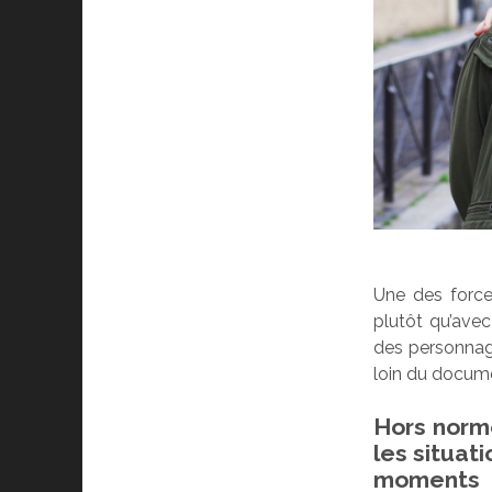
Une des force
plutôt qu’ave
des personnage
loin du documen
Hors norm
les situat
moments 