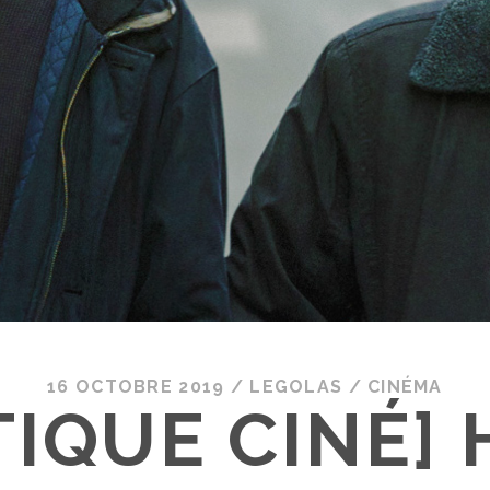
16 OCTOBRE 2019
/
LEGOLAS
/
CINÉMA
TIQUE CINÉ]