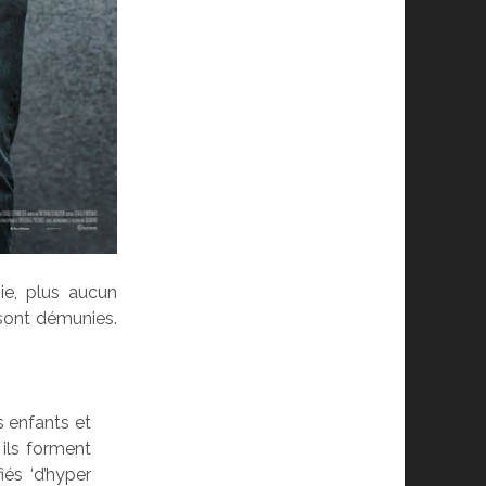
ie, plus aucun
 sont démunies.
s enfants et
 ils forment
iés ‘d’hyper