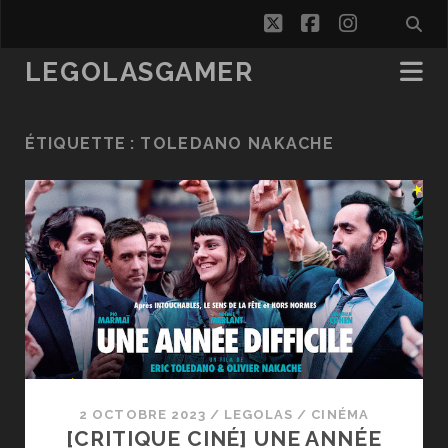
twitter
facebook
instagra
LEGOLASGAMER
ÉTIQUETTE :
TOLEDANO NAKACHE
2 OCTOBRE 2023
/
LEGOLAS
/
CINÉMA
[CRITIQUE CINÉ] UNE ANNÉE