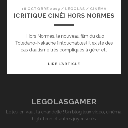
16 OCTOBRE 2019
/
LEGOLAS
/
CINÉMA
[CRITIQUE CINÉ] HORS NORMES
Hors Normes, le nouveau film du duo
Toledano-Nakache (Intouchables) Il existe des
cas d’autisme très compliqués à gérer et…
[CRITIQUE
LIRE L’ARTICLE
CINÉ]
HORS
NORMES
LEGOLASGAMER
Le jeu en vaut la chandelle ! Un blog jeux vidéo, cinéma,
high-tech et autres joyeusetés