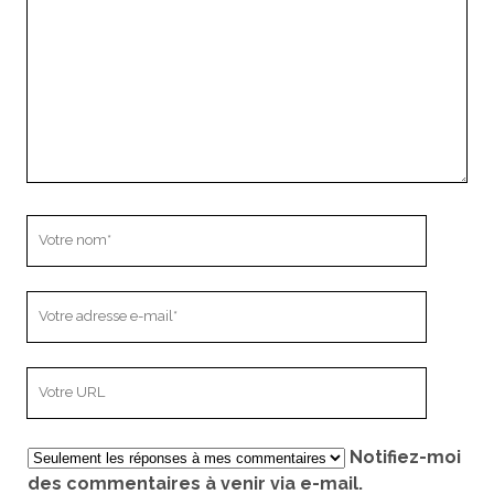
Votre
nom
Votre
adresse
e-
L’adresse
mail
URL
de
Notifiez-moi
votre
des commentaires à venir via e-mail.
site