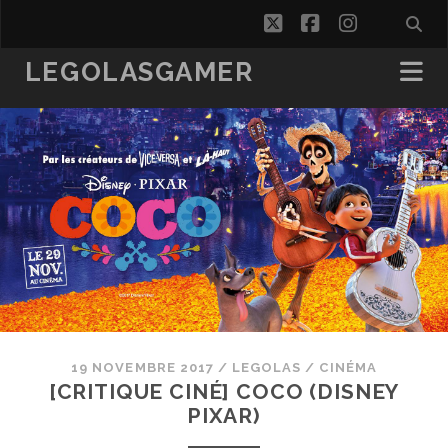
twitter
facebook
instagra
LEGOLASGAMER
19 NOVEMBRE 2017
/
LEGOLAS
/
CINÉMA
[CRITIQUE CINÉ] COCO (DISNEY
PIXAR)