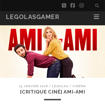
twitter
facebook
instagra
LEGOLASGAMER
15 JANVIER 2018
/
LEGOLAS
/
CINÉMA
[CRITIQUE CINÉ] AMI-AMI