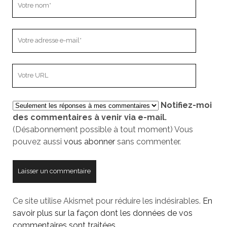
nom
Votre
adresse
e-
L’adresse
mail
URL
de
Notifiez-moi
votre
des commentaires à venir via e-mail.
site
(Désabonnement possible à tout moment) Vous
pouvez aussi
vous abonner
sans commenter.
Ce site utilise Akismet pour réduire les indésirables.
En
savoir plus sur la façon dont les données de vos
commentaires sont traitées
.