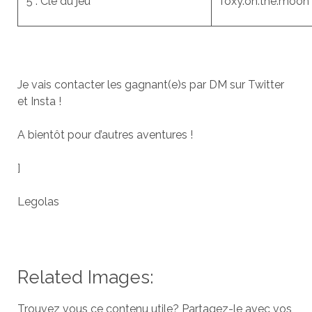
5 : Clé du jeu
foxy.on.the.moon
Je vais contacter les gagnant(e)s par DM sur Twitter
et Insta !
A bientôt pour d’autres aventures !
]
Legolas
Related Images:
Trouvez vous ce contenu utile? Partagez-le avec vos