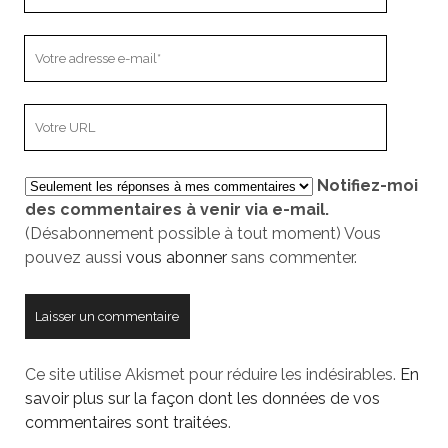
nom
Votre
adresse
e-
L’adresse
mail
URL
de
Notifiez-moi
votre
des commentaires à venir via e-mail.
site
(Désabonnement possible à tout moment) Vous
pouvez aussi
vous abonner
sans commenter.
Ce site utilise Akismet pour réduire les indésirables.
En
savoir plus sur la façon dont les données de vos
commentaires sont traitées
.