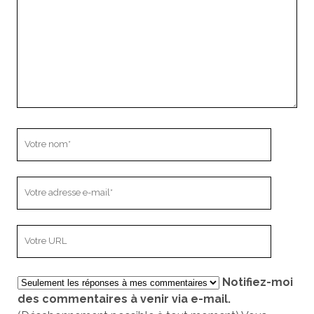
Votre
nom
Votre
adresse
e-
L’adresse
mail
URL
de
Notifiez-moi
votre
des commentaires à venir via e-mail.
site