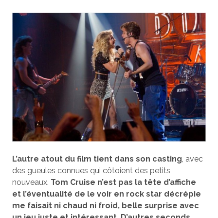
L’autre atout du film tient dans son casting
, avec
des gueules connues qui côtoient des petits
nouveaux.
Tom Cruise n’est pas la tête d’affiche
et l’éventualité de le voir en rock star décrépie
me faisait ni chaud ni froid, belle surprise avec
un jeu juste et intéressant.
D’autres seconds