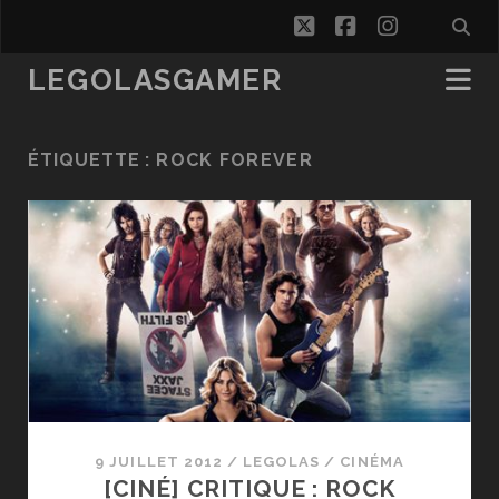
twitter
facebook
instagra
LEGOLASGAMER
ÉTIQUETTE :
ROCK FOREVER
9 JUILLET 2012
/
LEGOLAS
/
CINÉMA
[CINÉ] CRITIQUE : ROCK