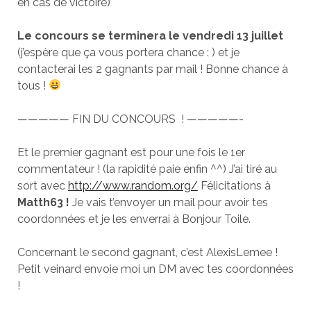
en cas de victoire)
Le concours se terminera le vendredi 13 juillet
(j’espère que ça vous portera chance : ) et je
contacterai les 2 gagnants par mail ! Bonne chance à
tous !
————— FIN DU CONCOURS ! —————-
Et le premier gagnant est pour une fois le 1er
commentateur ! (la rapidité paie enfin ^^) J’ai tiré au
sort avec
http://www.random.org/
Félicitations à
Matth63 !
Je vais t’envoyer un mail pour avoir tes
coordonnées et je les enverrai à Bonjour Toile.
Concernant le second gagnant, c’est AlexisLemee !
Petit veinard envoie moi un DM avec tes coordonnées
!