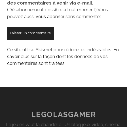
des commentaires à venir via e-mail.
site
(Désabonnement possible à tout moment) Vous
pouvez aussi
vous abonner
sans commenter.
Ce site utilise Akismet pour réduire les indésirables.
En
savoir plus sur la façon dont les données de vos
commentaires sont traitées
.
LEGOLASGAMER
Le jeu en vaut la chandelle ! Un blog jeux vidéo, cinéma,