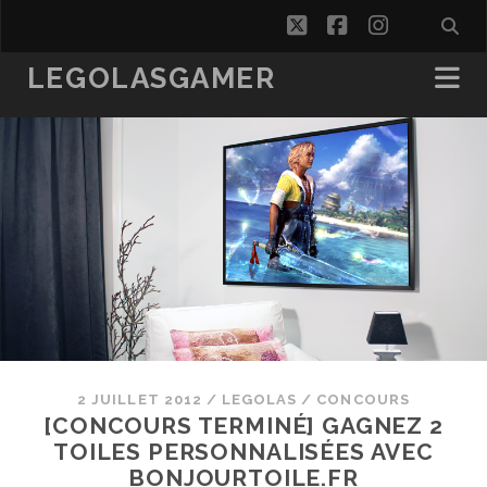
twitter
facebook
instagra
LEGOLASGAMER
2 JUILLET 2012
/
LEGOLAS
/
CONCOURS
[CONCOURS TERMINÉ] GAGNEZ 2
TOILES PERSONNALISÉES AVEC
BONJOURTOILE.FR