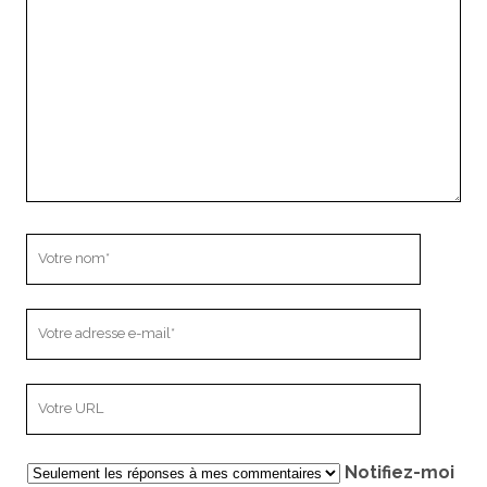
commentaire
Votre
nom
Votre
adresse
e-
L’adresse
mail
URL
de
Notifiez-moi
votre