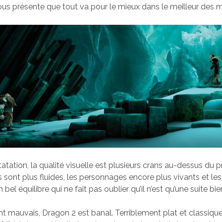
ous présente que tout va pour le mieux dans le meilleur des 
atation, la qualité visuelle est plusieurs crans au-dessus du 
 sont plus fluides, les personnages encore plus vivants et les
 bel équilibre qui ne fait pas oublier qu’il n’est qu’une suite bi
t mauvais, Dragon 2 est banal. Terriblement plat et classiqu