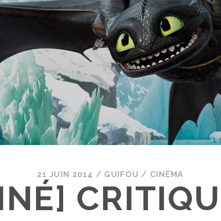
21 JUIN 2014
/
GUIFOU
/
CINÉMA
INÉ] CRITIQU