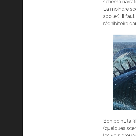
schéma narratif
La moindre scèn
spoiler). Il fa
rédhibitoire d
Bon point, la 
(quelques scèn
les vols groupé