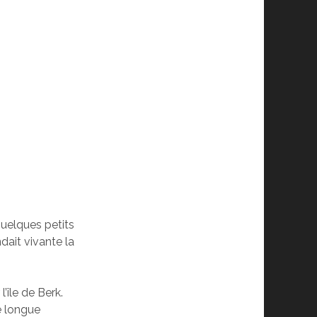
quelques petits
endait vivante la
’île de Berk.
ne longue