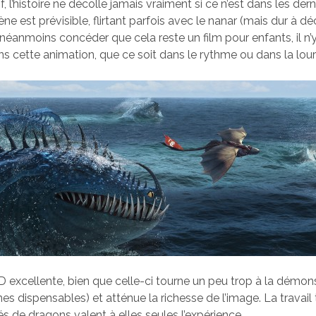
, l’histoire ne décolle jamais vraiment si ce n’est dans les der
e est prévisible, flirtant parfois avec le nanar (mais dur à dé
ut néanmoins concéder que cela reste un film pour enfants, il n
ans cette animation, que ce soit dans le rythme ou dans la lour
3D excellente, bien que celle-ci tourne un peu trop à la démon
es dispensables) et atténue la richesse de l’image. La travail
s de dragons valent à elles seules l’expérience.