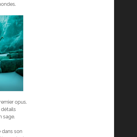
mondes.
premier opus.
 détails
en sage.
e dans son