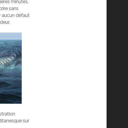
nières minutes.
crire sans
’y aucun défaut
deur.
stration
 titanesque sur