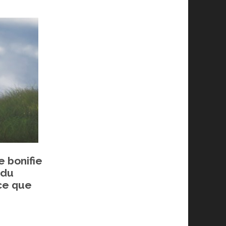
e bonifie
 du
-ce que