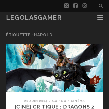
twitter
facebook
instagra
LEGOLASGAMER
ÉTIQUETTE :
HAROLD
21 JUIN 2014
/
GUIFOU
/
CINÉMA
[CINÉ] CRITIQUE : DRAGONS 2