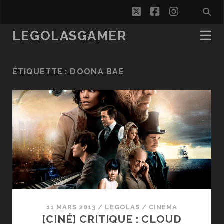
twitter
facebook
instagra
LEGOLASGAMER
ÉTIQUETTE :
DOONA BAE
11 MARS 2013
/
LEGOLAS
/
CINÉMA
[CINÉ] CRITIQUE : CLOUD