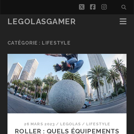
twitter
facebook
instagra
LEGOLASGAMER
CATÉGORIE :
LIFESTYLE
26 MARS 2023
/
LEGOLAS
/
LIFESTYLE
ROLLER : QUELS ÉQUIPEMENTS