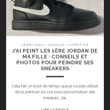
1
RETRO
HIGH
OG
STEALTH
18 MAI 2022
/
LEGOLAS
/
LIFESTYLE
J’AI PEINT LES 1ÈRE JORDAN DE
MA FILLE : CONSEILS ET
PHOTOS POUR PEINDRE SES
SNEAKERS
Cela fait un bout de temps que je voulais utiliser
de la peinture sur cuir pour personnaliser des
sneakers. J’ai…
J’AI
LIRE L’ARTICLE