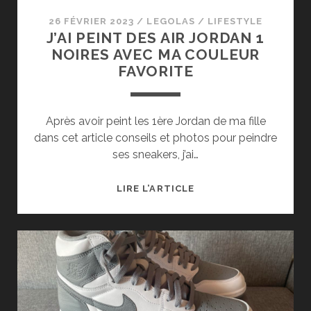
26 FÉVRIER 2023
/
LEGOLAS
/
LIFESTYLE
J’AI PEINT DES AIR JORDAN 1
NOIRES AVEC MA COULEUR
FAVORITE
Après avoir peint les 1ère Jordan de ma fille
dans cet article conseils et photos pour peindre
ses sneakers, j’ai…
J’AI
LIRE L’ARTICLE
PEINT
DES
AIR
JORDAN
1
NOIRES
AVEC