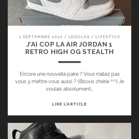
MA
COULEUR
FAVORITE
1 SEPTEMBRE 2022
/
LEGOLAS
/
LIFESTYLE
J’AI COP LA AIR JORDAN 1
RETRO HIGH OG STEALTH
Encore une nouvelle paire ? Vous n’allez pas
vous y mettre vous aussi ? (Bisous chérie ^^) Je
voulais absolument…
J’AI
LIRE L’ARTICLE
COP
LA
AIR
JORDAN