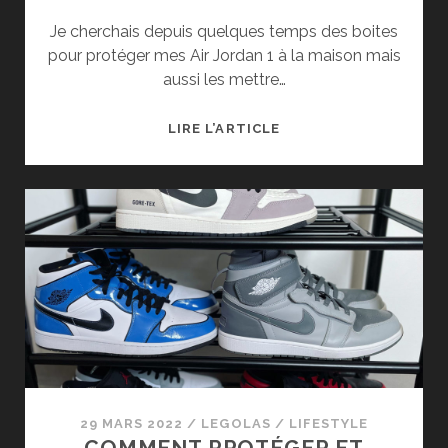
Je cherchais depuis quelques temps des boites
pour protéger mes Air Jordan 1 à la maison mais
aussi les mettre…
LES
LIRE L’ARTICLE
BOITES
PARFAITES
POUR
TES
SNEAKERS
!
#JORDAN1
29 MARS 2022
/
LEGOLAS
/
LIFESTYLE
COMMENT PROTÉGER ET