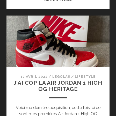
PEINT
LES
1ÈRE
JORDAN
DE
MA
FILLE
:
CONSEILS
ET
PHOTOS
POUR
12 AVRIL 2022
/
LEGOLAS
/
LIFESTYLE
PEINDRE
J’AI COP LA AIR JORDAN 1 HIGH
SES
OG HERITAGE
SNEAKERS
Voici ma dernière acquisition, cette fois-ci ce
sont mes premières Air Jordan 1 High OG