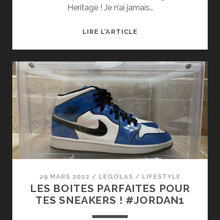
Heritage ! Je n’ai jamais…
J’AI
LIRE L’ARTICLE
COP
LA
AIR
JORDAN
1
HIGH
OG
HERITAGE
29 MARS 2022
/
LEGOLAS
/
LIFESTYLE
LES BOITES PARFAITES POUR
TES SNEAKERS ! #JORDAN1