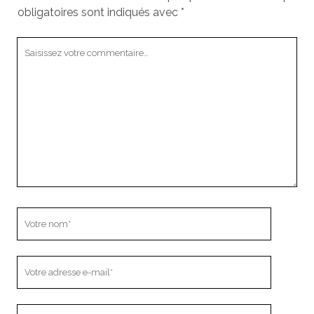
obligatoires sont indiqués avec
*
Votre
commentaire
Votre
nom
Votre
adresse
e-
L’adresse