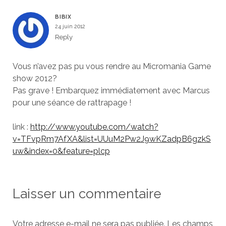
BIBIX
24 juin 2012
Reply
Vous n’avez pas pu vous rendre au Micromania Game
show 2012?
Pas grave ! Embarquez immédiatement avec Marcus
pour une séance de rattrapage !
link :
http://www.youtube.com/watch?
v=TFvpRm7AfXA&list=UUuM2Pw2J9wKZadpB6gzkS
uw&index=0&feature=plcp
Laisser un commentaire
Votre adresse e-mail ne sera pas publiée.
Les champs