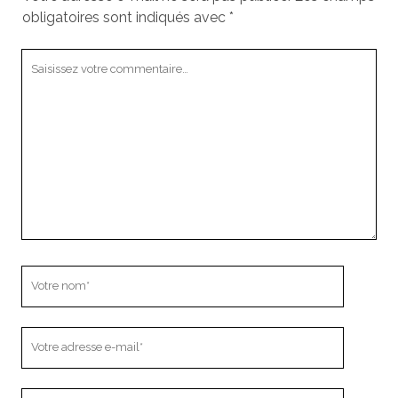
obligatoires sont indiqués avec
*
Votre
commentaire
Votre
nom
Votre
adresse
e-