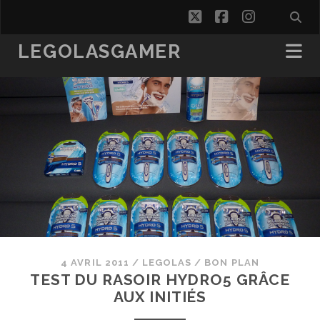
twitter
facebook
instagra
LEGOLASGAMER
4 AVRIL 2011
/
LEGOLAS
/
BON PLAN
TEST DU RASOIR HYDRO5 GRÂCE
AUX INITIÉS