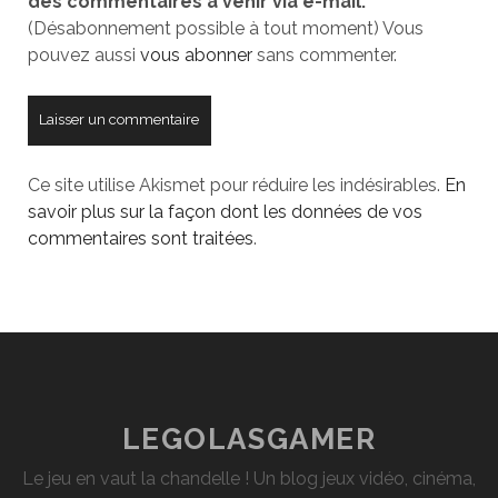
des commentaires à venir via e-mail.
site
(Désabonnement possible à tout moment) Vous
pouvez aussi
vous abonner
sans commenter.
Ce site utilise Akismet pour réduire les indésirables.
En
savoir plus sur la façon dont les données de vos
commentaires sont traitées
.
LEGOLASGAMER
Le jeu en vaut la chandelle ! Un blog jeux vidéo, cinéma,