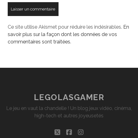
Ce site utilise Akismet pour réduire les indésirables.
En
savoir plus sur la façon dont les données de vos
commentaires sont traitées
.
LEGOLASGAMER
Le jeu en vaut la chandelle ! Un blog jeux vidéo, cinéma,
high-tech et autres joyeusetés
twitter
facebook
instagram