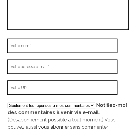
Votre
nom
Votre
adresse
e-
L’adresse
mail
URL
de
Notifiez-moi
votre
des commentaires à venir via e-mail.
site
(Désabonnement possible à tout moment) Vous
pouvez aussi
vous abonner
sans commenter.