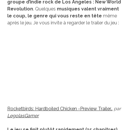
groupe d’indie rock de Los Angeles : New World
Revolution
. Quelques
musiques valent vraiment
le coup, le genre qui vous reste en tête
même
après le jeu. Je vous invite à regarder le trailer du jeu :
Rocketbirds: Hardboiled Chicken -Preview Trailer…
par
LegolasGamer
Le jeu se finit plutôt rapidement (15 chapitres)
,