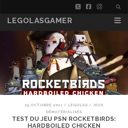
twitter
facebook
instagra
LEGOLASGAMER
25 OCTOBRE 2011
/
LEGOLAS
/
JEUX
DÉMATÉRIALISÉS
TEST DU JEU PSN ROCKETBIRDS:
HARDBOILED CHICKEN