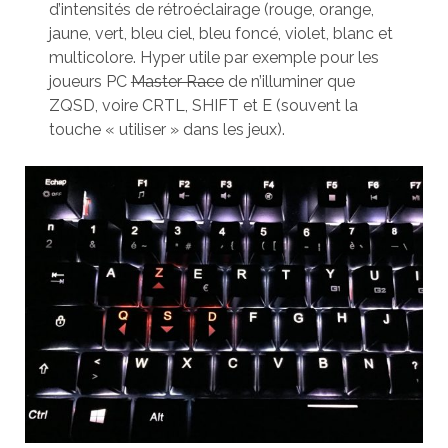
d’intensités de rétroéclairage (rouge, orange,
jaune, vert, bleu ciel, bleu foncé, violet, blanc et
multicolore. Hyper utile par exemple pour les
joueurs PC
Master Race
de n’illuminer que
ZQSD, voire CRTL, SHIFT et E (souvent la
touche « utiliser » dans les jeux).