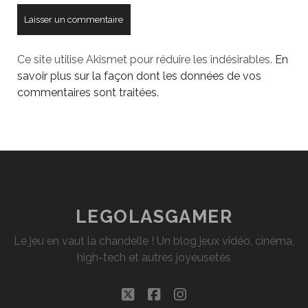
Ce site utilise Akismet pour réduire les indésirables.
En
savoir plus sur la façon dont les données de vos
commentaires sont traitées
.
LEGOLASGAMER
Le jeu en vaut la chandelle ! Un blog jeux vidéo, cinéma,
high-tech et autres joyeusetés
twitter
facebook
instagram