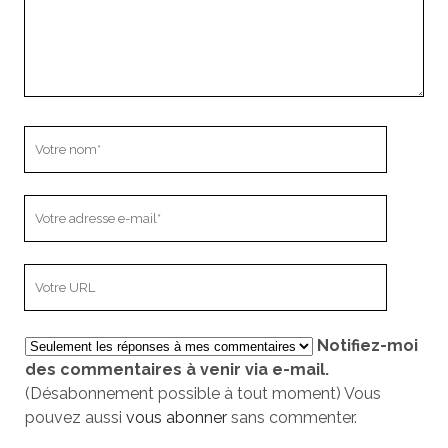
Votre
nom
Votre
adresse
e-
L’adresse
mail
URL
de
Notifiez-moi
votre
des commentaires à venir via e-mail.
site
(Désabonnement possible à tout moment) Vous
pouvez aussi
vous abonner
sans commenter.