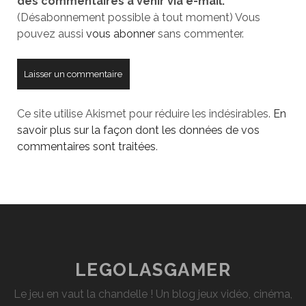
des commentaires à venir via e-mail.
site
(Désabonnement possible à tout moment) Vous
pouvez aussi
vous abonner
sans commenter.
Ce site utilise Akismet pour réduire les indésirables.
En
savoir plus sur la façon dont les données de vos
commentaires sont traitées
.
LEGOLASGAMER
Le jeu en vaut la chandelle ! Un blog jeux vidéo, cinéma,