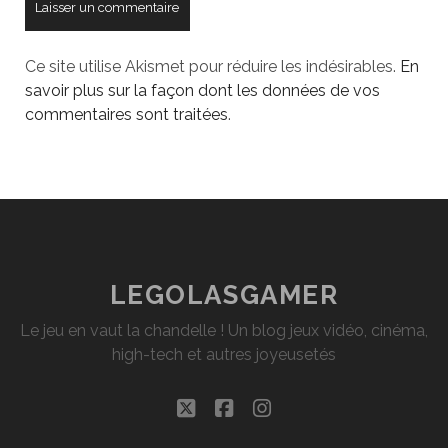
Ce site utilise Akismet pour réduire les indésirables.
En
savoir plus sur la façon dont les données de vos
commentaires sont traitées
.
LEGOLASGAMER
Le jeu en vaut la chandelle ! Un blog jeux vidéo, cinéma,
high-tech et autres joyeusetés
twitter
facebook
instagram