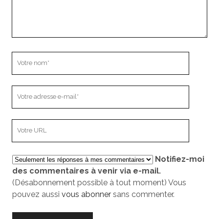
Votre
nom
Votre
adresse
e-
L’adresse
mail
URL
de
Notifiez-moi
votre
des commentaires à venir via e-mail.
site
(Désabonnement possible à tout moment) Vous
pouvez aussi
vous abonner
sans commenter.