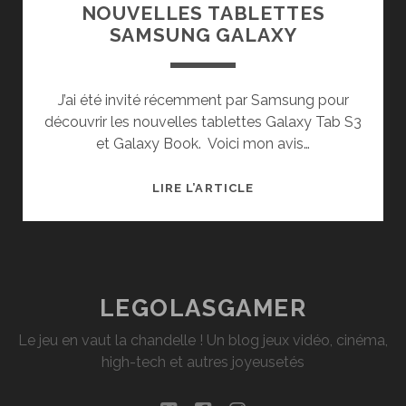
NOUVELLES TABLETTES
SAMSUNG GALAXY
J’ai été invité récemment par Samsung pour
découvrir les nouvelles tablettes Galaxy Tab S3
et Galaxy Book. Voici mon avis…
PRÉSENTATION
LIRE L’ARTICLE
DES
NOUVELLES
TABLETTES
SAMSUNG
GALAXY
LEGOLASGAMER
Le jeu en vaut la chandelle ! Un blog jeux vidéo, cinéma,
high-tech et autres joyeusetés