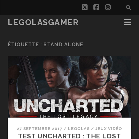
twitter
facebook
instagra
LEGOLASGAMER
ÉTIQUETTE :
STAND ALONE
27 SEPTEMBRE 2017
/
LEGOLAS
/
JEUX VIDÉO
TEST UNCHARTED : THE LOST