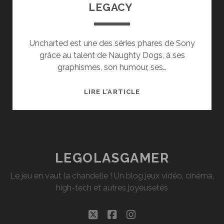
LEGACY
Uncharted est une des séries phares de Sony
grâce au talent de Naughty Dogs, à ses
graphismes, son humour, ses…
TEST
LIRE L’ARTICLE
UNCHARTED
:
THE
LOST
LEGACY
LEGOLASGAMER
Le jeu en vaut la chandelle ! Un blog jeux vidéo, cinéma,
high-tech et autres joyeusetés
twitter
facebook
instagram