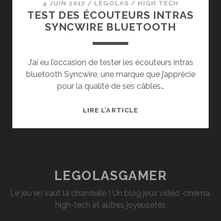
4 JUIN 2017
/
LEGOLAS
/
HIGH TECH
TEST DES ÉCOUTEURS INTRAS
SYNCWIRE BLUETOOTH
J’ai eu l’occasion de tester les écouteurs intras
bluetooth Syncwire, une marque que j’apprécie
pour la qualité de ses câbles…
TEST
LIRE L’ARTICLE
DES
ÉCOUTEURS
INTRAS
SYNCWIRE
BLUETOOTH
LEGOLASGAMER
Le jeu en vaut la chandelle ! Un blog jeux vidéo, cinéma,
high-tech et autres joyeusetés