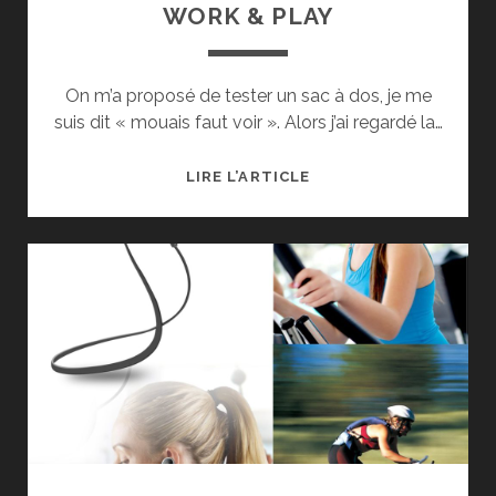
WORK & PLAY
​On m’a proposé de tester un sac à dos, je me
suis dit « mouais faut voir ». Alors j’ai regardé la…
TEST
LIRE L’ARTICLE
DU
SAC
À
DOS
TARGUS
WORK
&
PLAY