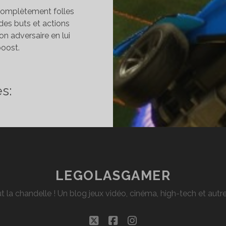
s complètement folles
des buts et actions
n adversaire en lui
oost.
EVIEW
s:
OCKET
AGUE
ETA
4)
LEGOLASGAMER
t la chandelle ! Un blog jeux vidéo, cinéma, high-tech et aut
twitter
facebook
instagram