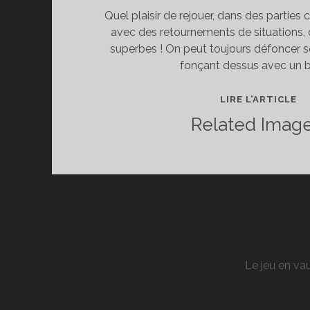
Quel plaisir de rejouer, dans des partie
avec des retournements de situations, 
superbes ! On peut toujours défoncer so
fonçant dessus avec un b
PR
LIRE L’ARTICLE
DE
Related Image
R
LE
(B
PS
Le jeu en vau