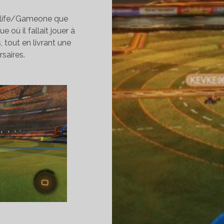
Nolife/Gameone que
e où il fallait jouer à
, tout en livrant une
rsaires.