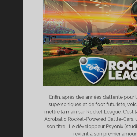
Enfin, après des années d’attente pour 
supersoniques et de foot futuriste, voici
mettre la main sur Rocket League. C’est l
Acrobatic Rocket-Powered Battle-Cars, u
son titre ! Le développeur Psyonix (stud
revient à son premier amour :