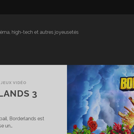
inéma, high-tech et autres joyeusetés
/
JEUX VIDÉO
LANDS 3
bail, Borderlands est
se un…