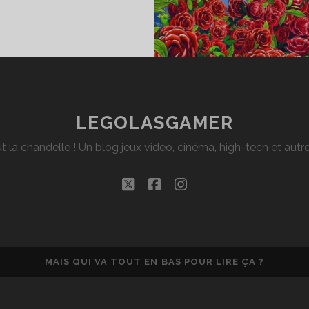
EST
ORDERLANDS
LEGOLASGAMER
t la chandelle ! Un blog jeux vidéo, cinéma, high-tech et aut
twitter
facebook
instagram
MAIS QUI VA TOUT EN BAS POUR LIRE ÇA ?