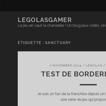
LEGOLASGAMER
Le jeu en vaut la chandelle ! Un blog jeux vidéo, c
ÉTIQUETTE :
SANCTUARY
7 NOVEMBRE 2019
/
LEGOLAS
TEST DE BORDER
Je suis un fan de la franchise depuis un 
une série de jeu qui propo