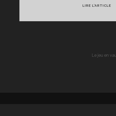
T
LIRE L’ARTICLE
DE
B
3
Le jeu en vau