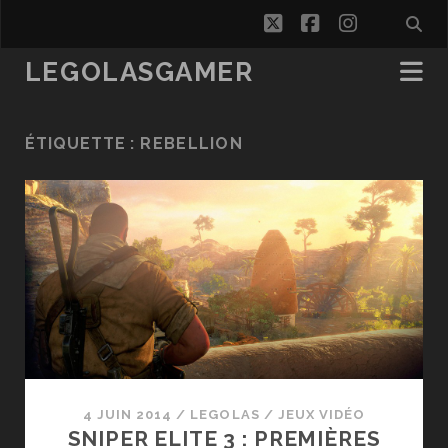
twitter
facebook
instagra
LEGOLASGAMER
ÉTIQUETTE :
REBELLION
4 JUIN 2014
/
LEGOLAS
/
JEUX VIDÉO
SNIPER ELITE 3 : PREMIÈRES