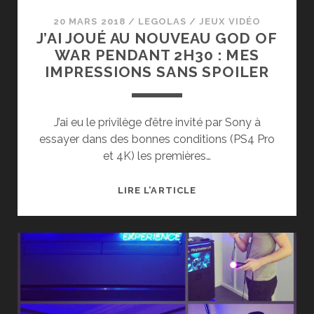
20 MARS 2018
/
LEGOLAS
/
JEUX VIDÉO
J’AI JOUÉ AU NOUVEAU GOD OF
WAR PENDANT 2H30 : MES
IMPRESSIONS SANS SPOILER
J’ai eu le privilège d’être invité par Sony à
essayer dans des bonnes conditions (PS4 Pro
et 4K) les premières…
J’AI
LIRE L’ARTICLE
JOUÉ
AU
NOUVEAU
GOD
OF
WAR
PENDANT