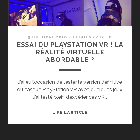
2H30
:
MES
IMPRESSIONS
SANS
3 OCTOBRE 2016
/
LEGOLAS
/
GEEK
SPOILER
ESSAI DU PLAYSTATION VR ! LA
RÉALITÉ VIRTUELLE
ABORDABLE ?
J’ai eu l’occasion de tester la version définitive
du casque PlayStation VR avec quelques jeux.
J’ai testé plein d’expériences VR…
ESSAI
LIRE L’ARTICLE
DU
PLAYSTATION
VR