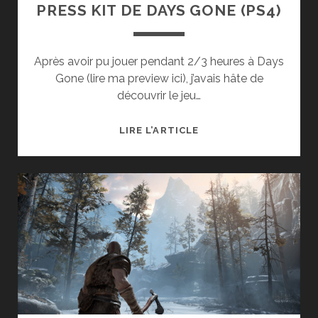
PRESS KIT DE DAYS GONE (PS4)
Après avoir pu jouer pendant 2/3 heures à Days
Gone (lire ma preview ici), j’avais hâte de
découvrir le jeu…
DÉCOUVERTE
LIRE L’ARTICLE
EN
PHOTO
DU
PRESS
KIT
DE
DAYS
GONE
(PS4)