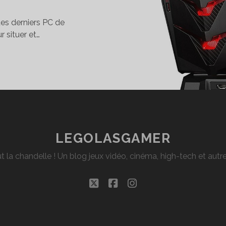
 des derniers PC de
r situer et…
EST
AEGIS
,
ONSTRE
LEGOLASGAMER
ISSANCE
t la chandelle ! Un blog jeux vidéo, cinéma, high-tech et aut
I
RÉ
twitter
facebook
instagram
OUR
R