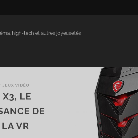
inéma, high-tech et autres joyeusetés
/
JEUX VIDÉO
 X3, LE
SANCE DE
 LA VR