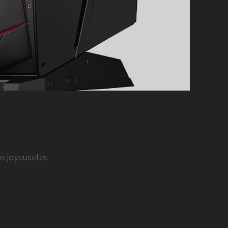
res joyeusetés