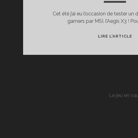
Cet été j’ai eu l’occasion de tester un
gamers par MSI, l’Aegis X3 ! Pou
T
LIRE L’ARTICLE
DE
L’
X3
LE
M
DE
PU
Le jeu en vau
DE
MS
PA
P
LA
V