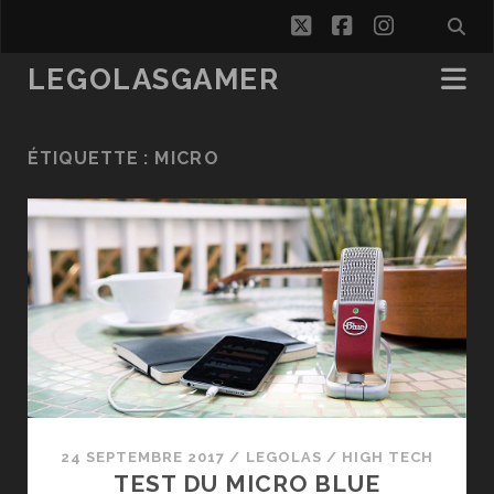
twitter
facebook
instagra
LEGOLASGAMER
ÉTIQUETTE :
MICRO
24 SEPTEMBRE 2017
/
LEGOLAS
/
HIGH TECH
TEST DU MICRO BLUE