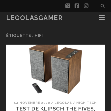
twitter
facebook
instagra
LEGOLASGAMER
ÉTIQUETTE :
HIFI
14 NOVEMBRE 2020
/
LEGOLAS
/
HIGH TECH
TEST DE KLIPSCH THE FIVES,