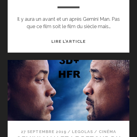
Il y aura un avant et un après Gemini Man. Pas
que ce film soit le film du siècle mais…
[CRITIQUE
LIRE L’ARTICLE
CINÉ]
GEMINI
MAN
27 SEPTEMBRE 2019
/
LEGOLAS
/
CINÉMA