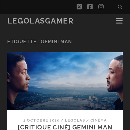
twitter
facebook
instagra
LEGOLASGAMER
ÉTIQUETTE :
GEMINI MAN
1 OCTOBRE 2019
/
LEGOLAS
/
CINÉMA
[CRITIQUE CINÉ] GEMINI MAN