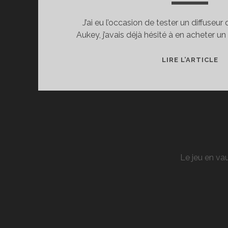
J’ai eu l’occasion de tester un diffuseur 
Aukey, j’avais déjà hésité à en acheter un
T
LIRE L’ARTICLE
D
DI
D’
ES
AU
10
M
Le jeu en vau