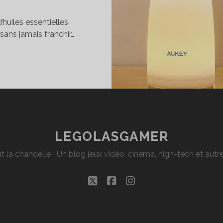
d’huiles essentielles
 sans jamais franchir…
EST
U
FFUSEUR
HUILES
SENTIELLES
KEY
0
LEGOLASGAMER
L
t la chandelle ! Un blog jeux vidéo, cinéma, high-tech et aut
twitter
facebook
instagram