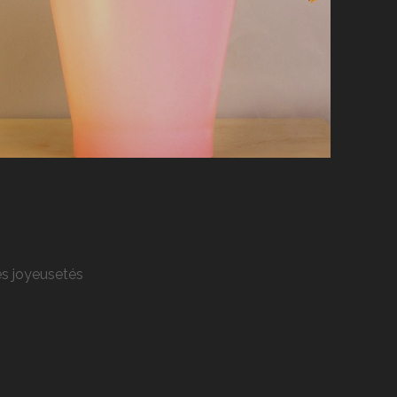
res joyeusetés