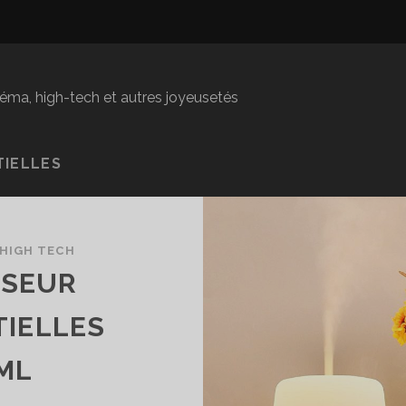
inéma, high-tech et autres joyeusetés
TIELLES
HIGH TECH
USEUR
TIELLES
ML