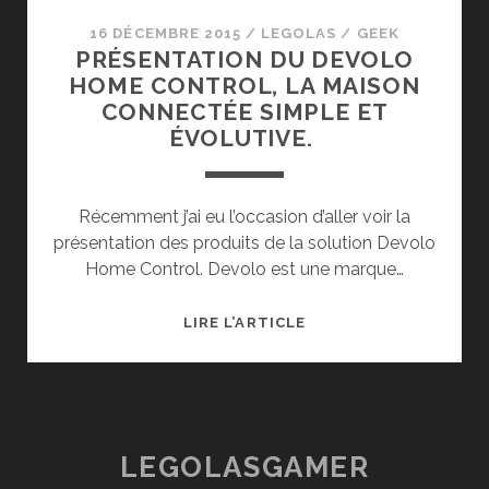
16 DÉCEMBRE 2015
/
LEGOLAS
/
GEEK
PRÉSENTATION DU DEVOLO
HOME CONTROL, LA MAISON
CONNECTÉE SIMPLE ET
ÉVOLUTIVE.
Récemment j’ai eu l’occasion d’aller voir la
présentation des produits de la solution Devolo
Home Control. Devolo est une marque…
PRÉSENTATION
LIRE L’ARTICLE
DU
DEVOLO
HOME
CONTROL,
LA
LEGOLASGAMER
MAISON