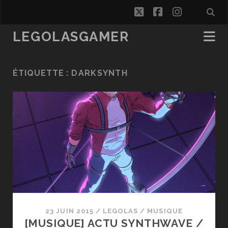
twitter
facebook
instagra
LEGOLASGAMER
ÉTIQUETTE :
DARKSYNTH
23 JUIN 2015
/
LEGOLAS
/
MUSIQUE
[MUSIQUE] ACTU SYNTHWAVE /