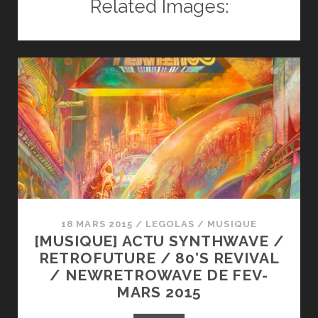
Related Images:
SYNTHWAVE
/
RETROFUTURE
/
80’S
REVIVAL
/
NEWRETROWAVE
–
JUIN
2015
18 MARS 2015
/
LEGOLAS
/
MUSIQUE
[MUSIQUE] ACTU SYNTHWAVE /
RETROFUTURE / 80’S REVIVAL
/ NEWRETROWAVE DE FEV-
MARS 2015