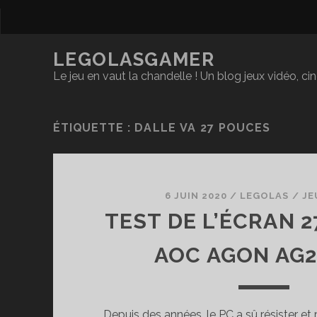
LEGOLASGAMER
Le jeu en vaut la chandelle ! Un blog jeux vidéo, c
ÉTIQUETTE :
DALLE VA 27 POUCES
6 JUIN 2020
/
LEGOLAS
/
JE
TEST DE L’ÉCRAN 
AOC AGON AG
Depuis des années, le PC a sû résister et 