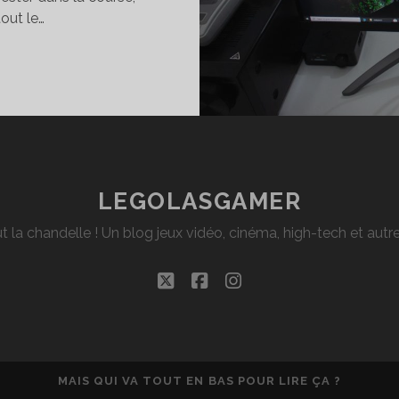
out le…
EST
ÉCRAN
OUCES
OC
GON
LEGOLASGAMER
273QX
t la chandelle ! Un blog jeux vidéo, cinéma, high-tech et aut
twitter
facebook
instagram
MAIS QUI VA TOUT EN BAS POUR LIRE ÇA ?