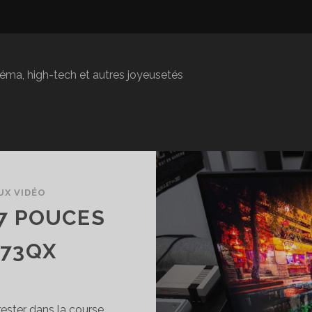
inéma, high-tech et autres joyeusetés
UX VIDÉO
27 POUCES
273QX
rester dans la course,