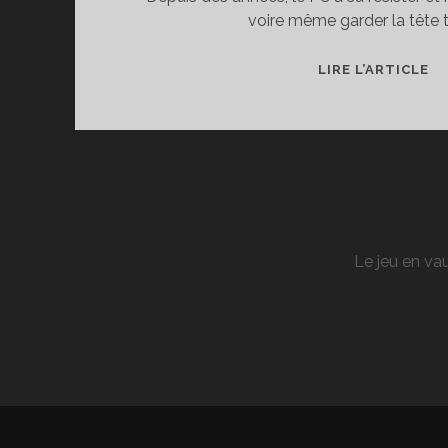
voire même garder la tête t
T
LIRE L’ARTICLE
DE
L’
27
P
A
A
AG
Le jeu en vau