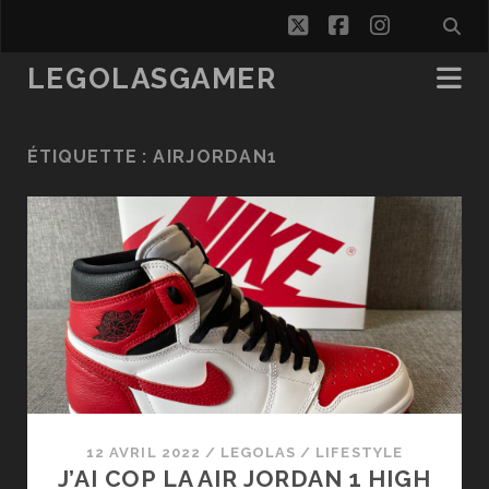
twitter
facebook
instagra
LEGOLASGAMER
ÉTIQUETTE :
AIRJORDAN1
12 AVRIL 2022
/
LEGOLAS
/
LIFESTYLE
J’AI COP LA AIR JORDAN 1 HIGH