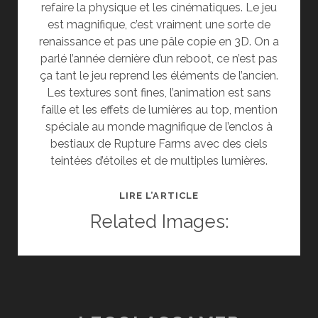
refaire la physique et les cinématiques. Le jeu
est magnifique, c’est vraiment une sorte de
renaissance et pas une pâle copie en 3D. On a
parlé l’année dernière d’un reboot, ce n’est pas
ça tant le jeu reprend les éléments de l’ancien.
Les textures sont fines, l’animation est sans
faille et les effets de lumières au top, mention
spéciale au monde magnifique de l’enclos à
bestiaux de Rupture Farms avec des ciels
teintées d’étoiles et de multiples lumières.
TEST
LIRE L’ARTICLE
ODDWORLD:
Related Images:
NEW
‘N’
TASTY