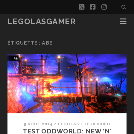
twitter
facebook
instagra
LEGOLASGAMER
ÉTIQUETTE :
ABE
9 AOÛT 2014
/
LEGOLAS
/
JEUX VIDÉO
TEST ODDWORLD: NEW ‘N’