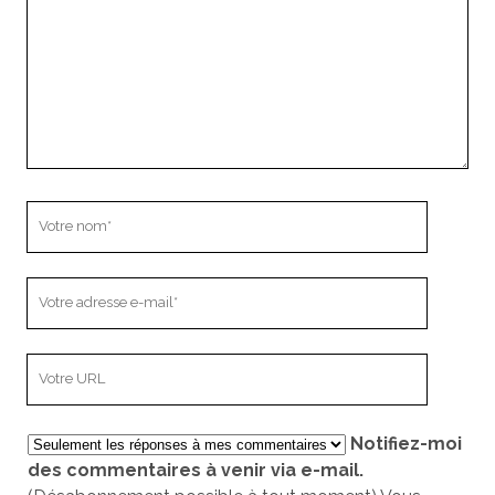
Votre
nom
Votre
adresse
e-
L’adresse
mail
URL
de
Notifiez-moi
votre
des commentaires à venir via e-mail.
site