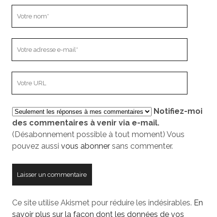
Votre
nom
Votre
adresse
e-
L’adresse
mail
URL
de
Notifiez-moi
votre
des commentaires à venir via e-mail.
site
(Désabonnement possible à tout moment) Vous
pouvez aussi
vous abonner
sans commenter.
Ce site utilise Akismet pour réduire les indésirables.
En
savoir plus sur la façon dont les données de vos