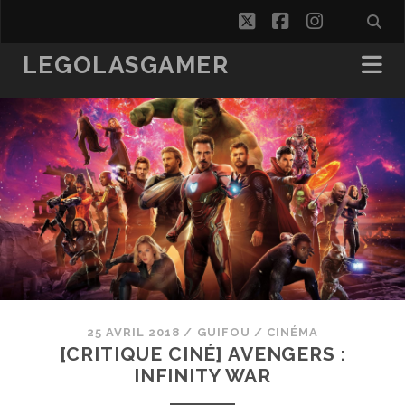
twitter
facebook
instagra
LEGOLASGAMER
25 AVRIL 2018
/
GUIFOU
/
CINÉMA
[CRITIQUE CINÉ] AVENGERS :
INFINITY WAR