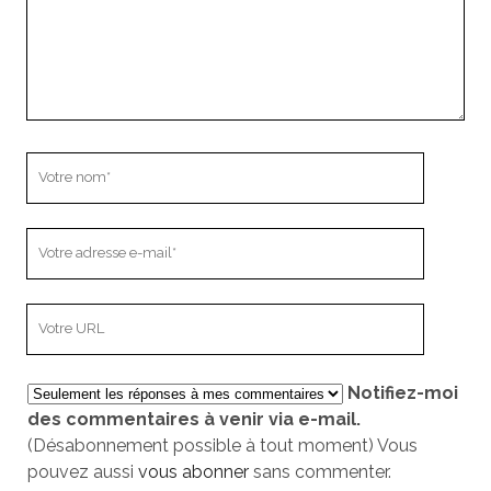
Votre
nom
Votre
adresse
e-
L’adresse
mail
URL
de
Notifiez-moi
votre
des commentaires à venir via e-mail.
site
(Désabonnement possible à tout moment) Vous
pouvez aussi
vous abonner
sans commenter.