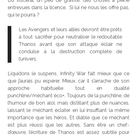
Du viscéral, un peu de gravité, des choses à peine
entrevues dans la licence. Si lui ne nous les offre pas,
qui le pourra ?
Les Avengers et leurs alliés devront être prêts
à tout sacrifier pour neutraliser le redoutable
Thanos avant que son attaque éclair ne
conduise à la destruction complète de
l’univers.
Liquidons le suspens, Infinity War fait mieux que ce
que j’aurais pu espérer. Mieux, car il s’arrache de son
approche habituelle tout en dualité
punchline/méchant éco+. Toujours de la punchline, de
l’humour de bon aloi, mais distillant plus de nuances,
laissant le méchant éclater en lui insufflant la même
importance que les héros. Et diable que ce méchant
est plus réussi que les autres. Sans être un chef-
d’œuvre, l’écriture de Thanos est assez subtile pour