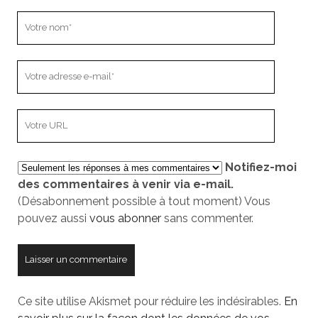
Votre
nom
Votre
adresse
e-
L’adresse
mail
URL
de
Notifiez-moi
votre
des commentaires à venir via e-mail.
site
(Désabonnement possible à tout moment) Vous
pouvez aussi
vous abonner
sans commenter.
Ce site utilise Akismet pour réduire les indésirables.
En