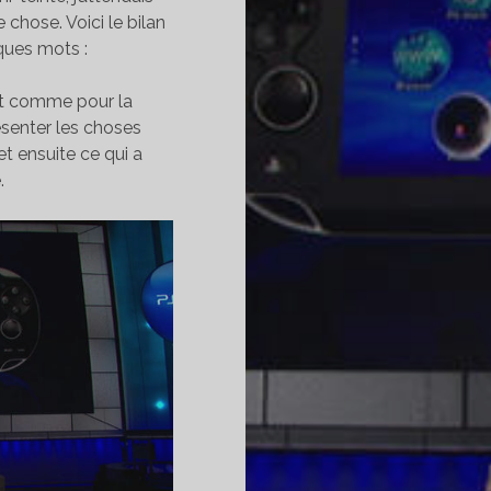
e chose. Voici le bilan
ques mots :
nt comme pour la
résenter les choses
t ensuite ce qui a
.