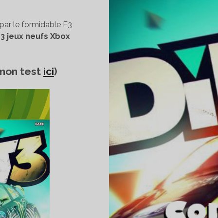
par le formidable E3
r
3 jeux neufs Xbox
 mon test
ici
)