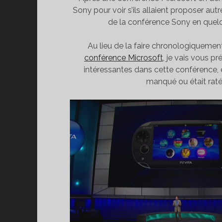
Sony pour voir s’ils allaient proposer autr
de la conférence Sony en quel
Au lieu de la faire chronologiqueme
conférence Microsoft
, je vais vous p
intéressantes dans cette conférence, e
manqué ou était raté