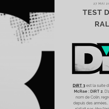
27 MAI 2
TEST D
RAL
DiRT 3
est la suite 
McRae : DiRT 2
. D
nom de Colin, regre
depuis des années..
n’allait pas être l