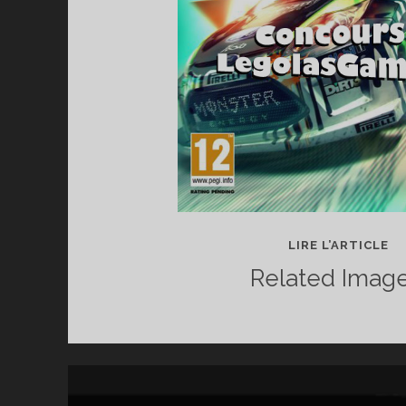
C
LIRE L’ARTICLE
3
Related Image
JE
X
36
NE