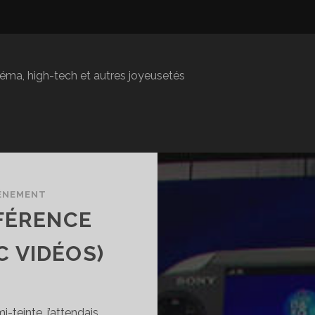
inéma, high-tech et autres joyeusetés
ÉNEMENT
NFÉRENCE
C VIDÉOS)
teinte, j’attendais