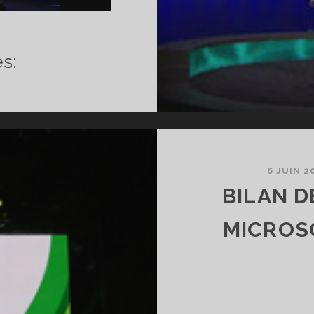
LAN
s:
ONFÉRENCE
ONY
11
VEC
DÉOS)
6 JUIN 2
BILAN D
MICROSO