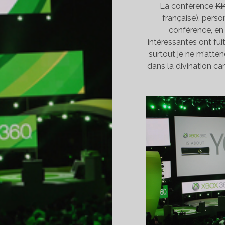
La conférence
Ki
française), perso
conférence, en 
intéressantes ont fuit
surtout je ne m’atten
dans la divination car