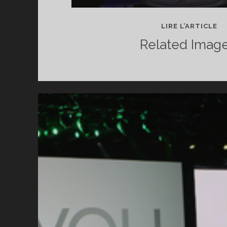
BI
LIRE L’ARTICLE
DE
Related Image
LA
C
S
E3
20
(A
VI