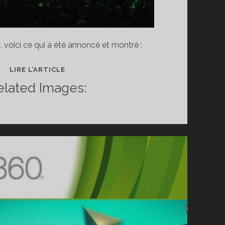
 voici ce qui a été annoncé et montré :
BILAN
LIRE L’ARTICLE
DE
elated Images:
LA
CONFÉRENCE
MICROSOFT
E3
2011
(AVEC
VIDÉOS)