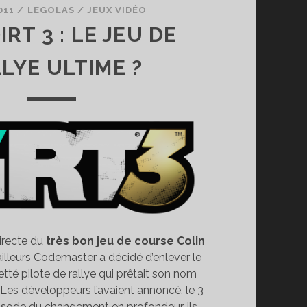
011
/
LEGOLAS
/
JEUX VIDÉO
IRT 3 : LE JEU DE
LYE ULTIME ?
directe du
très bon jeu de course Colin
’ailleurs Codemaster a décidé d’enlever le
tté pilote de rallye qui prêtait son nom
 Les développeurs l’avaient annoncé, le 3
’épisode du changement en profondeur, ils