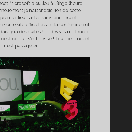
nect
Microsoft a eu lieu à 18h30 (heure
nnellement je n’attendais rien de cette
premier lieu car les rares annoncent
é sur le site officiel avant la conférence et
dais qu’à des suites ! Je devrais me lancer
 c’est ce qu’il s’est passé ! Tout cependant
n’est pas à jeter !