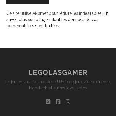
Ce site utilise Akismet pour réduire les indésirables.
En
savoir plus sur la façon dont les données de vos
commentaires sont traitées
.
LEGOLASGAMER
Le jeu en vaut la chandelle ! Un blog jeux vidéo, cinéma,
high-tech et autres joyeusetés
twitter
facebook
instagram