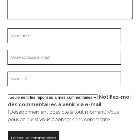
Votre
nom
Votre
adresse
e-
L’adresse
mail
URL
de
Notifiez-moi
votre
des commentaires à venir via e-mail.
site
(Désabonnement possible à tout moment) Vous
pouvez aussi
vous abonner
sans commenter.