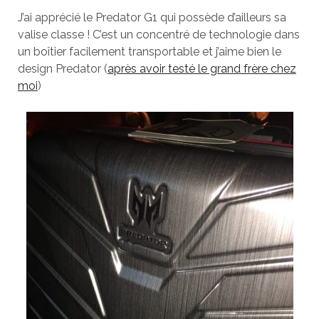
J’ai apprécié le Predator G1 qui possède d’ailleurs sa
valise classe ! C’est un concentré de technologie dans
un boîtier facilement transportable et j’aime bien le
design Predator (
après avoir testé le grand frère chez
moi
)