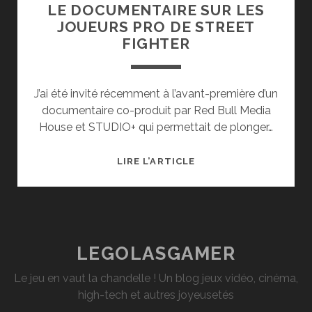
LE DOCUMENTAIRE SUR LES
JOUEURS PRO DE STREET
FIGHTER
J’ai été invité récemment à l’avant-première d’un
documentaire co-produit par Red Bull Media
House et STUDIO+ qui permettait de plonger…
THE
LIRE L’ARTICLE
ART
OF
STREET
FIGHTING
:
LEGOLASGAMER
LE
Le jeu en vaut la chandelle ! Un blog jeux vidéo, cinéma,
DOCUMENTAIRE
high-tech et autres joyeusetés
SUR
LES