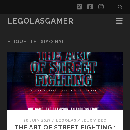
twitter
facebook
instagra
LEGOLASGAMER
ÉTIQUETTE :
XIAO HAI
28 JUIN 2017
/
LEGOLAS
/
JEUX VIDÉO
THE ART OF STREET FIGHTING :