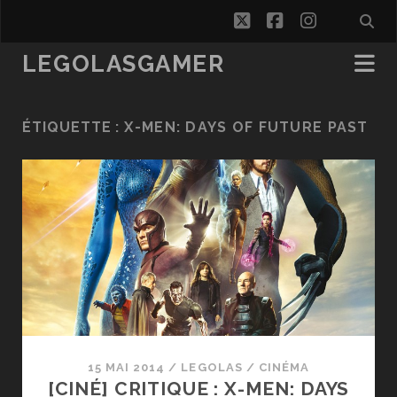
twitter
facebook
instagra
LEGOLASGAMER
ÉTIQUETTE :
X-MEN: DAYS OF FUTURE PAST
15 MAI 2014
/
LEGOLAS
/
CINÉMA
[CINÉ] CRITIQUE : X-MEN: DAYS