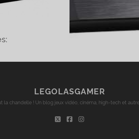
SAI
s:
BLETTE
RCHOS
OME
BLET
FI
LEGOLASGAMER
t la chandelle ! Un blog jeux vidéo, cinéma, high-tech et aut
twitter
facebook
instagram