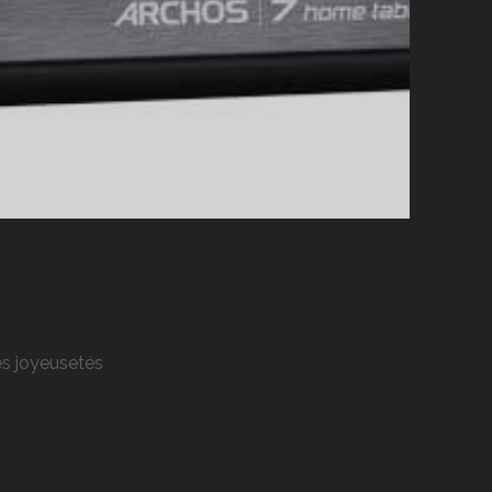
res joyeusetés