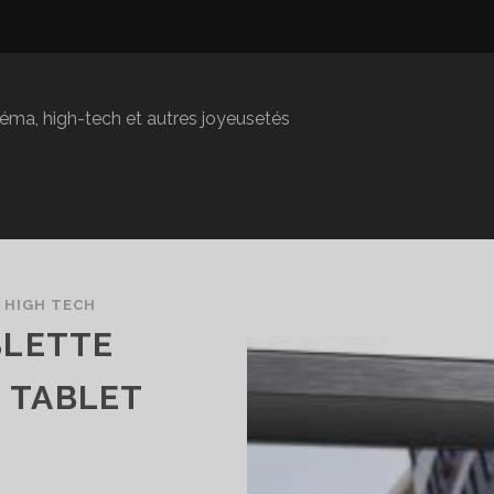
inéma, high-tech et autres joyeusetés
/
HIGH TECH
BLETTE
 TABLET