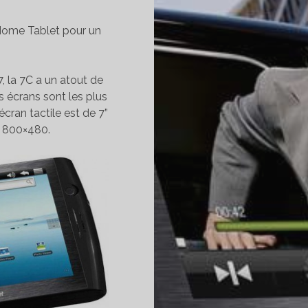
 Home Tablet pour un
7, la 7C a un atout de
Ces écrans sont les plus
écran tactile est de 7”
e 800×480.