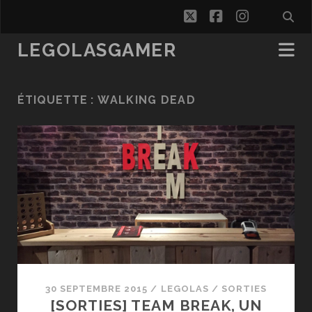
twitter
facebook
instagra
LEGOLASGAMER
ÉTIQUETTE :
WALKING DEAD
30 SEPTEMBRE 2015
/
LEGOLAS
/
SORTIES
[SORTIES] TEAM BREAK, UN