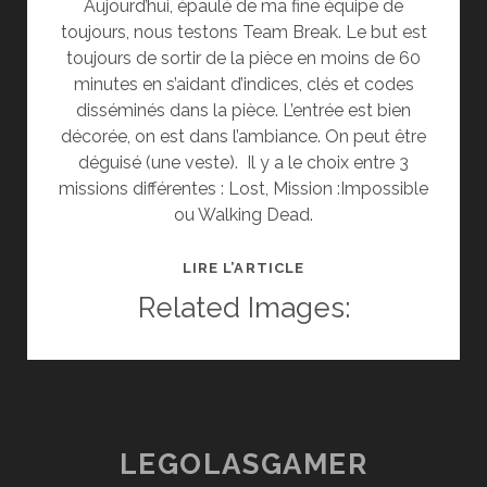
Aujourd’hui, épaulé de ma fine équipe de
toujours, nous testons Team Break. Le but est
toujours de sortir de la pièce en moins de 60
minutes en s’aidant d’indices, clés et codes
disséminés dans la pièce. L’entrée est bien
décorée, on est dans l’ambiance. On peut être
déguisé (une veste). Il y a le choix entre 3
missions différentes : Lost, Mission :Impossible
ou Walking Dead.
[SORTIES]
LIRE L’ARTICLE
TEAM
Related Images:
BREAK,
UN
NOUVEL
ESCAPE
GAME
LEGOLASGAMER