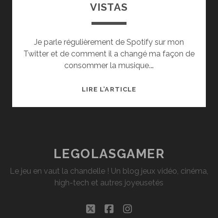
VISTAS
Je parle régulièrement de Spotify sur mon
Twitter et de comment il a changé ma façon de
consommer la musique.…
DÉCOUVERTE
LIRE L’ARTICLE
MUSICALE
:
VISTAS
LEGOLASGAMER
Le jeu en vaut la chandelle ! Un blog jeux vidéo, cinéma,
high-tech et autres joyeusetés
twitter
facebook
instagram