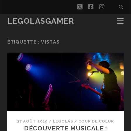
twitter
facebook
instagra
LEGOLASGAMER
ÉTIQUETTE :
VISTAS
27 AOÛT 2019
/
LEGOLAS
/
COUP DE COEUR
DÉCOUVERTE MUSICALE :