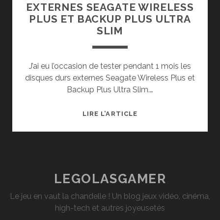
EXTERNES SEAGATE WIRELESS
PLUS ET BACKUP PLUS ULTRA
SLIM
J’ai eu l’occasion de tester pendant 1 mois les
disques durs externes Seagate Wireless Plus et
Backup Plus Ultra Slim.…
TEST
LIRE L’ARTICLE
DES
DISQUES
DURS
EXTERNES
SEAGATE
LEGOLASGAMER
WIRELESS
Le jeu en vaut la chandelle ! Un blog jeux vidéo, cinéma,
PLUS
high-tech et autres joyeusetés
ET
BACKUP